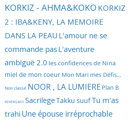
KORKIZ - AHMA&KOKO
KORKIZ
2 : IBA&KENY, LA MEMOIRE
DANS LA PEAU
L'amour ne se
commande pas
L'aventure
ambiguë 2.0
les confidences de Nina
miel de mon coeur
Mon Mari mes Défis...
NOOR , LA LUMIERE
Plan B
Non classé
Sacrilege
Tu m'as
Takku suuf
REVIENS-MOI
Une épouse irréprochable
trahi