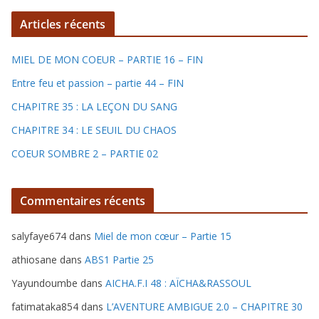
r
Articles récents
o
n
MIEL DE MON COEUR – PARTIE 16 – FIN
i
q
Entre feu et passion – partie 44 – FIN
u
CHAPITRE 35 : LA LEÇON DU SANG
e
CHAPITRE 34 : LE SEUIL DU CHAOS
s
COEUR SOMBRE 2 – PARTIE 02
Commentaires récents
salyfaye674
dans
Miel de mon cœur – Partie 15
athiosane
dans
ABS1 Partie 25
Yayundoumbe
dans
AICHA.F.I 48 : AÏCHA&RASSOUL
fatimataka854
dans
L’AVENTURE AMBIGUE 2.0 – CHAPITRE 30