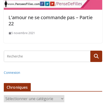
L’amour ne se commande pas – Partie
22
5 novembre 2021
Connexion
Chroniques
C
h