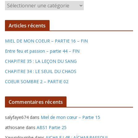
C
h
r
Articles récents
o
n
MIEL DE MON COEUR – PARTIE 16 – FIN
i
q
Entre feu et passion – partie 44 – FIN
u
CHAPITRE 35 : LA LEÇON DU SANG
e
CHAPITRE 34 : LE SEUIL DU CHAOS
s
COEUR SOMBRE 2 – PARTIE 02
Commentaires récents
salyfaye674
dans
Miel de mon cœur – Partie 15
athiosane
dans
ABS1 Partie 25
Yayundoumbe
dans
AICHA.F.I 48 : AÏCHA&RASSOUL