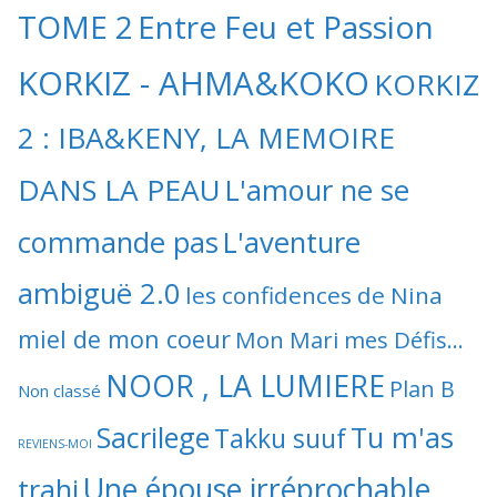
TOME 2
Entre Feu et Passion
KORKIZ - AHMA&KOKO
KORKIZ
2 : IBA&KENY, LA MEMOIRE
DANS LA PEAU
L'amour ne se
commande pas
L'aventure
ambiguë 2.0
les confidences de Nina
miel de mon coeur
Mon Mari mes Défis...
NOOR , LA LUMIERE
Plan B
Non classé
Sacrilege
Tu m'as
Takku suuf
REVIENS-MOI
Une épouse irréprochable
trahi