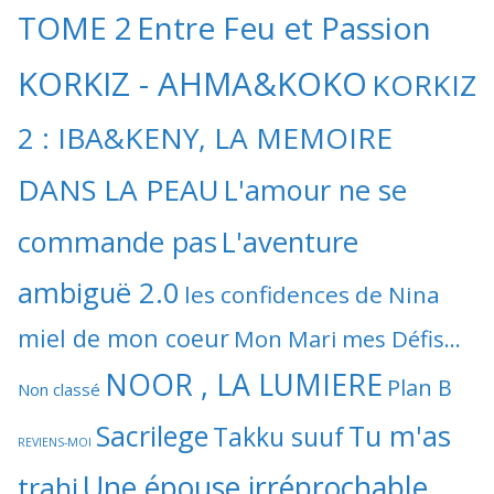
TOME 2
Entre Feu et Passion
KORKIZ - AHMA&KOKO
KORKIZ
2 : IBA&KENY, LA MEMOIRE
DANS LA PEAU
L'amour ne se
commande pas
L'aventure
ambiguë 2.0
les confidences de Nina
miel de mon coeur
Mon Mari mes Défis...
NOOR , LA LUMIERE
Plan B
Non classé
Sacrilege
Tu m'as
Takku suuf
REVIENS-MOI
Une épouse irréprochable
trahi