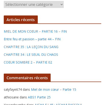
C
h
r
Articles récents
o
n
MIEL DE MON COEUR – PARTIE 16 – FIN
i
q
Entre feu et passion – partie 44 – FIN
u
CHAPITRE 35 : LA LEÇON DU SANG
e
CHAPITRE 34 : LE SEUIL DU CHAOS
s
COEUR SOMBRE 2 – PARTIE 02
Commentaires récents
salyfaye674
dans
Miel de mon cœur – Partie 15
athiosane
dans
ABS1 Partie 25
Yayundoumbe
dans
AICHA.F.I 48 : AÏCHA&RASSOUL